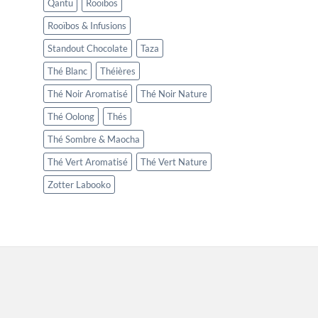
Qantu
Rooïbos
Rooïbos & Infusions
Standout Chocolate
Taza
Thé Blanc
Théières
Thé Noir Aromatisé
Thé Noir Nature
Thé Oolong
Thés
Thé Sombre & Maocha
Thé Vert Aromatisé
Thé Vert Nature
Zotter Labooko