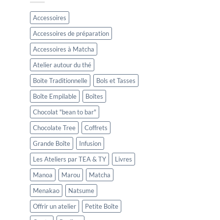
Accessoires
Accessoires de préparation
Accessoires à Matcha
Atelier autour du thé
Boite Traditionnelle
Bols et Tasses
Boîte Empilable
Boîtes
Chocolat "bean to bar"
Chocolate Tree
Coffrets
Grande Boîte
Infusion
Les Ateliers par TEA & TY
Livres
Manoa
Marou
Matcha
Menakao
Natsume
Offrir un atelier
Petite Boîte