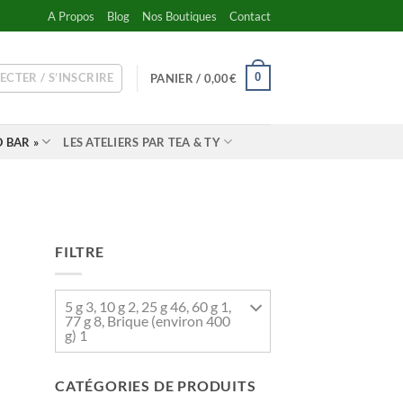
A Propos
Blog
Nos Boutiques
Contact
ECTER / S’INSCRIRE
0
PANIER /
0,00
€
 BAR »
LES ATELIERS PAR TEA & TY
FILTRE
5 g 3, 10 g 2, 25 g 46, 60 g 1,
77 g 8, Brique (environ 400
g) 1
CATÉGORIES DE PRODUITS