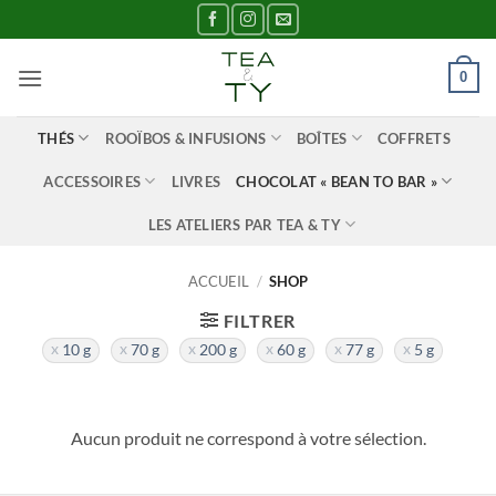
Passer
au
contenu
0
THÉS
ROOÏBOS & INFUSIONS
BOÎTES
COFFRETS
ACCESSOIRES
LIVRES
CHOCOLAT « BEAN TO BAR »
LES ATELIERS PAR TEA & TY
ACCUEIL
/
SHOP
FILTRER
10 g
70 g
200 g
60 g
77 g
5 g
Aucun produit ne correspond à votre sélection.