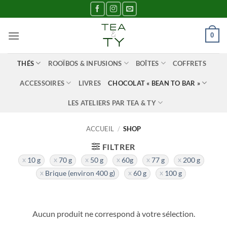
Passer
au
contenu
0
THÉS
ROOÏBOS & INFUSIONS
BOÎTES
COFFRETS
ACCESSOIRES
LIVRES
CHOCOLAT « BEAN TO BAR »
LES ATELIERS PAR TEA & TY
ACCUEIL
/
SHOP
FILTRER
10 g
70 g
50 g
60g
77 g
200 g
Brique (environ 400 g)
60 g
100 g
Aucun produit ne correspond à votre sélection.