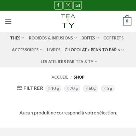
Passer
au
contenu
0
THÉS
ROOÏBOS & INFUSIONS
BOÎTES
COFFRETS
ACCESSOIRES
LIVRES
CHOCOLAT « BEAN TO BAR »
LES ATELIERS PAR TEA & TY
ACCUEIL
/
SHOP
FILTRER
10 g
70 g
60g
5 g
Aucun produit ne correspond à votre sélection.