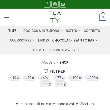
Passer
au
contenu
0
THÉS
ROOÏBOS & INFUSIONS
BOÎTES
COFFRETS
ACCESSOIRES
LIVRES
CHOCOLAT « BEAN TO BAR »
LES ATELIERS PAR TEA & TY
ACCUEIL
/
SHOP
FILTRER
10 g
70 g
60g
77 g
100 g
200 g
25 g
60 g
Aucun produit ne correspond à votre sélection.