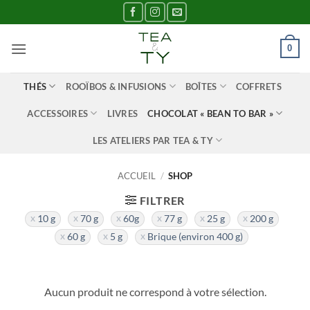
Passer
au
contenu
0
THÉS
ROOÏBOS & INFUSIONS
BOÎTES
COFFRETS
ACCESSOIRES
LIVRES
CHOCOLAT « BEAN TO BAR »
LES ATELIERS PAR TEA & TY
ACCUEIL
/
SHOP
FILTRER
10 g
70 g
60g
77 g
25 g
200 g
60 g
5 g
Brique (environ 400 g)
Aucun produit ne correspond à votre sélection.