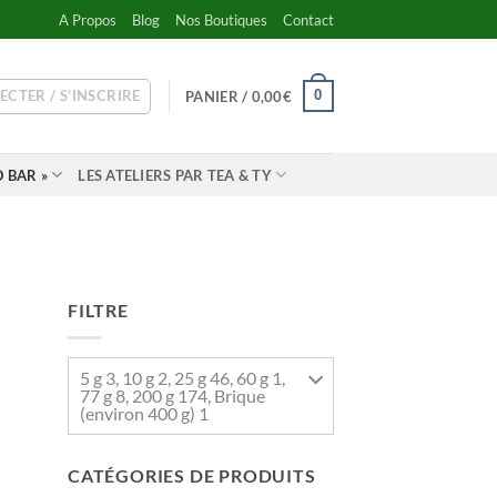
A Propos
Blog
Nos Boutiques
Contact
ECTER / S’INSCRIRE
0
PANIER /
0,00
€
 BAR »
LES ATELIERS PAR TEA & TY
FILTRE
5 g 3, 10 g 2, 25 g 46, 60 g 1,
77 g 8, 200 g 174, Brique
(environ 400 g) 1
CATÉGORIES DE PRODUITS