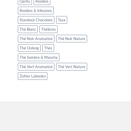
Qantu
Rooïbos
Rooïbos & Infusions
Standout Chocolate
Taza
Thé Blanc
Théières
Thé Noir Aromatisé
Thé Noir Nature
Thé Oolong
Thés
Thé Sombre & Maocha
Thé Vert Aromatisé
Thé Vert Nature
Zotter Labooko