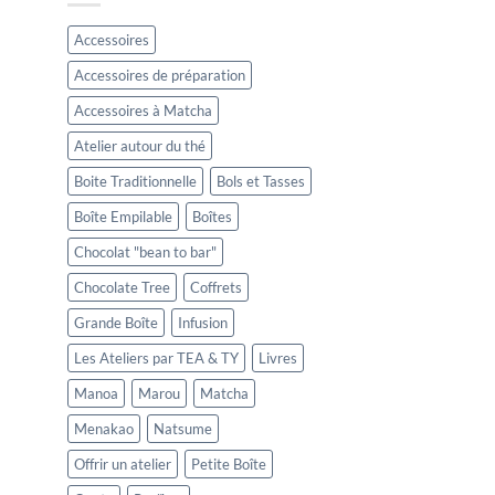
Accessoires
Accessoires de préparation
Accessoires à Matcha
Atelier autour du thé
Boite Traditionnelle
Bols et Tasses
Boîte Empilable
Boîtes
Chocolat "bean to bar"
Chocolate Tree
Coffrets
Grande Boîte
Infusion
Les Ateliers par TEA & TY
Livres
Manoa
Marou
Matcha
Menakao
Natsume
Offrir un atelier
Petite Boîte