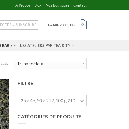
A Propos
Blog
Nos Boutiques
Contact
ECTER / S’INSCRIRE
0
PANIER /
0,00
€
 BAR »
LES ATELIERS PAR TEA & TY
ltats
FILTRE
25 g 46, 50 g 212, 100 g 210
CATÉGORIES DE PRODUITS