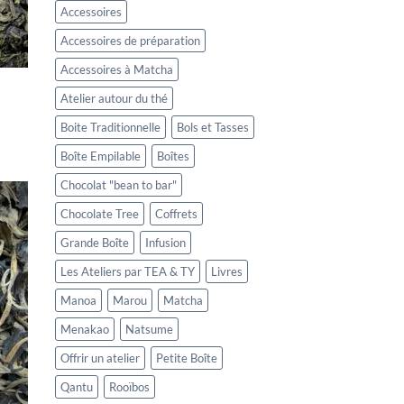
Accessoires
Accessoires de préparation
Accessoires à Matcha
Atelier autour du thé
Boite Traditionnelle
Bols et Tasses
Boîte Empilable
Boîtes
Chocolat "bean to bar"
Chocolate Tree
Coffrets
Grande Boîte
Infusion
Les Ateliers par TEA & TY
Livres
Manoa
Marou
Matcha
Menakao
Natsume
Offrir un atelier
Petite Boîte
Qantu
Rooïbos