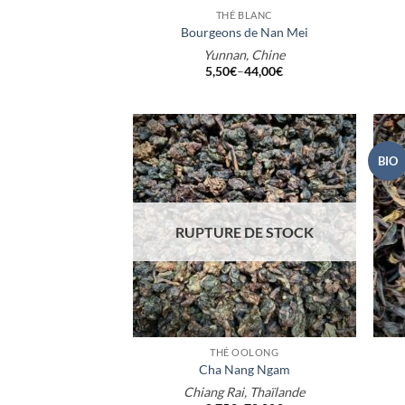
THÉ BLANC
Bourgeons de Nan Mei
Yunnan, Chine
5,50
€
–
44,00
€
BIO
RUPTURE DE STOCK
+
+
THÉ OOLONG
Cha Nang Ngam
Chiang Rai, Thaïlande