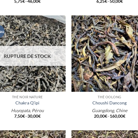
5,75
€
–
46,00
€
6,25
€
–
50,00
€
au
RUPTURE DE STOCK
+
THÉ NOIR NATURE
THÉ OOLONG
Chakra Q’ipi
Choushi Dancong
Huyopata, Pérou
Guangdong, Chine
7,50
€
–
30,00
€
20,00
€
–
160,00
€