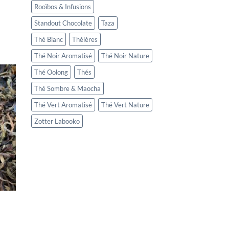
Rooïbos & Infusions
Standout Chocolate
Taza
Thé Blanc
Théières
Thé Noir Aromatisé
Thé Noir Nature
Thé Oolong
Thés
Thé Sombre & Maocha
Thé Vert Aromatisé
Thé Vert Nature
Zotter Labooko