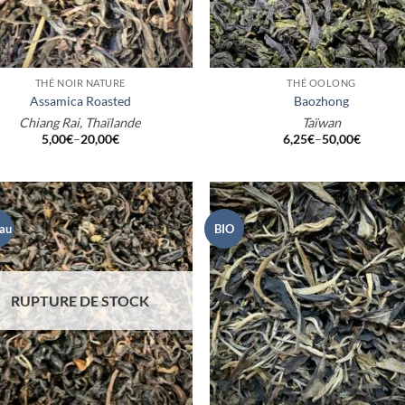
+
THÉ NOIR NATURE
THÉ OOLONG
Assamica Roasted
Baozhong
Chiang Rai, Thaïlande
Taïwan
5,00
€
–
20,00
€
6,25
€
–
50,00
€
au
BIO
RUPTURE DE STOCK
+