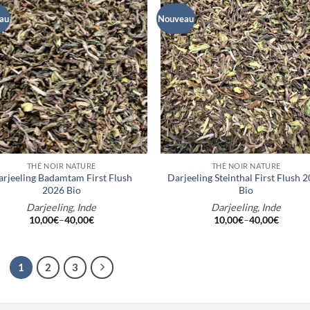
au
Nouveau
+
THÉ NOIR NATURE
THÉ NOIR NATURE
arjeeling Badamtam First Flush
Darjeeling Steinthal First Flush 
2026 Bio
Bio
Darjeeling, Inde
Darjeeling, Inde
10,00
€
–
40,00
€
10,00
€
–
40,00
€
1
2
3