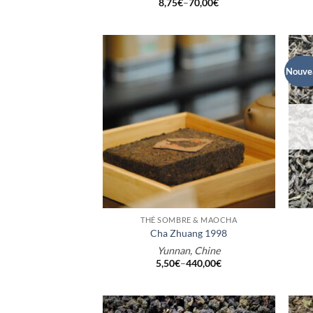
8,75
€
–
70,00
€
Nouve
+
+
THÉ SOMBRE & MAOCHA
Cha Zhuang 1998
Yunnan, Chine
5,50
€
–
440,00
€