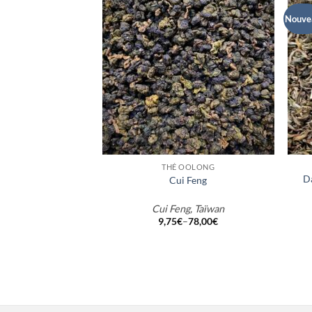
Nouve
+
+
THÉ OOLONG
D
Cui Feng
Cui Feng, Taïwan
9,75
€
–
78,00
€