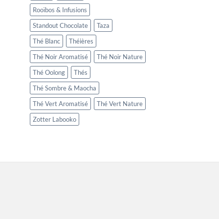
Rooïbos & Infusions
Standout Chocolate
Taza
Thé Blanc
Théières
Thé Noir Aromatisé
Thé Noir Nature
Thé Oolong
Thés
Thé Sombre & Maocha
Thé Vert Aromatisé
Thé Vert Nature
Zotter Labooko