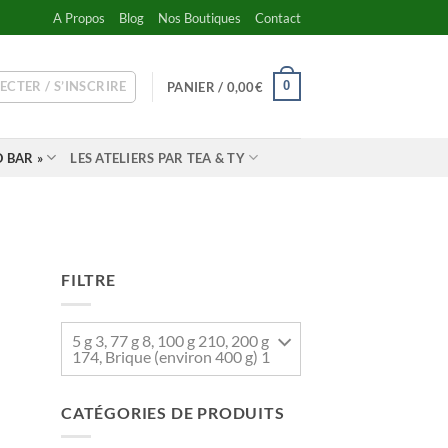
A Propos
Blog
Nos Boutiques
Contact
ECTER / S’INSCRIRE
0
PANIER /
0,00
€
 BAR »
LES ATELIERS PAR TEA & TY
FILTRE
5 g 3, 77 g 8, 100 g 210, 200 g
174, Brique (environ 400 g) 1
CATÉGORIES DE PRODUITS