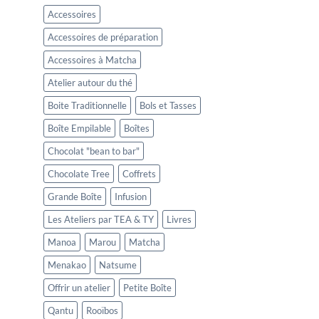
Accessoires
Accessoires de préparation
Accessoires à Matcha
Atelier autour du thé
Boite Traditionnelle
Bols et Tasses
Boîte Empilable
Boîtes
Chocolat "bean to bar"
Chocolate Tree
Coffrets
Grande Boîte
Infusion
Les Ateliers par TEA & TY
Livres
Manoa
Marou
Matcha
Menakao
Natsume
Offrir un atelier
Petite Boîte
Qantu
Rooïbos