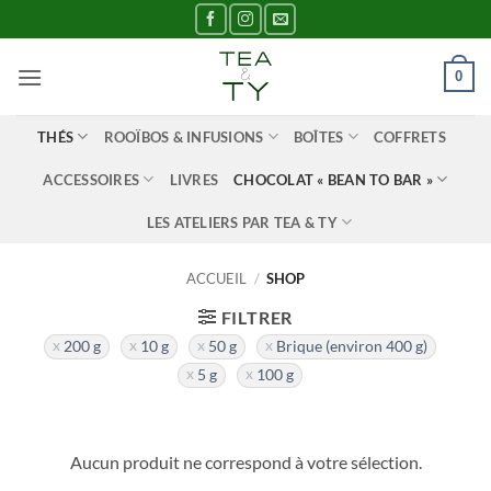
Passer
au
contenu
0
THÉS
ROOÏBOS & INFUSIONS
BOÎTES
COFFRETS
ACCESSOIRES
LIVRES
CHOCOLAT « BEAN TO BAR »
LES ATELIERS PAR TEA & TY
ACCUEIL
/
SHOP
FILTRER
200 g
10 g
50 g
Brique (environ 400 g)
5 g
100 g
Aucun produit ne correspond à votre sélection.