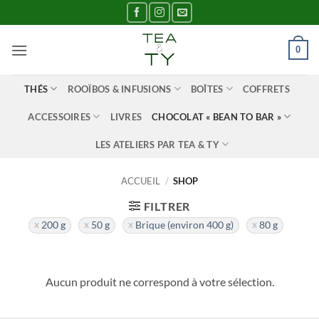
Passer
au
contenu
0
THÉS
ROOÏBOS & INFUSIONS
BOÎTES
COFFRETS
ACCESSOIRES
LIVRES
CHOCOLAT « BEAN TO BAR »
LES ATELIERS PAR TEA & TY
ACCUEIL
/
SHOP
FILTRER
200 g
50 g
Brique (environ 400 g)
80 g
Aucun produit ne correspond à votre sélection.