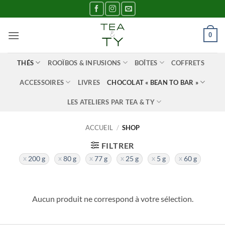
Passer
au
contenu
0
THÉS
ROOÏBOS & INFUSIONS
BOÎTES
COFFRETS
ACCESSOIRES
LIVRES
CHOCOLAT « BEAN TO BAR »
LES ATELIERS PAR TEA & TY
ACCUEIL
/
SHOP
FILTRER
200 g
80 g
77 g
25 g
5 g
60 g
Aucun produit ne correspond à votre sélection.