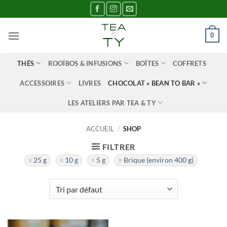
Passer
au
contenu
0
THÉS
ROOÏBOS & INFUSIONS
BOÎTES
COFFRETS
ACCESSOIRES
LIVRES
CHOCOLAT « BEAN TO BAR »
LES ATELIERS PAR TEA & TY
ACCUEIL
/
SHOP
FILTRER
25 g
10 g
5 g
Brique (environ 400 g)