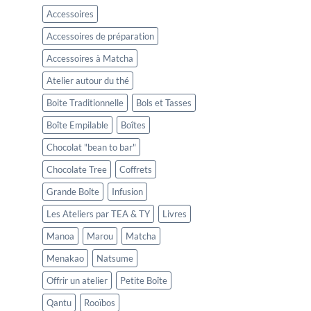
Accessoires
Accessoires de préparation
Accessoires à Matcha
Atelier autour du thé
Boite Traditionnelle
Bols et Tasses
Boîte Empilable
Boîtes
Chocolat "bean to bar"
Chocolate Tree
Coffrets
Grande Boîte
Infusion
Les Ateliers par TEA & TY
Livres
Manoa
Marou
Matcha
Menakao
Natsume
Offrir un atelier
Petite Boîte
Qantu
Rooïbos