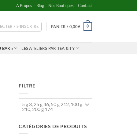
A Propos
Blog
Nos Boutiques
Contact
ECTER / S’INSCRIRE
0
PANIER /
0,00
€
 BAR »
LES ATELIERS PAR TEA & TY
FILTRE
5 g 3, 25 g 46, 50 g 212, 100 g
210, 200 g 174
CATÉGORIES DE PRODUITS