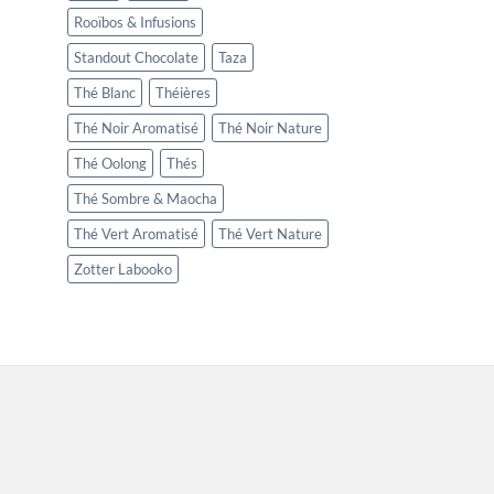
Rooïbos & Infusions
Standout Chocolate
Taza
Thé Blanc
Théières
Thé Noir Aromatisé
Thé Noir Nature
Thé Oolong
Thés
Thé Sombre & Maocha
Thé Vert Aromatisé
Thé Vert Nature
Zotter Labooko