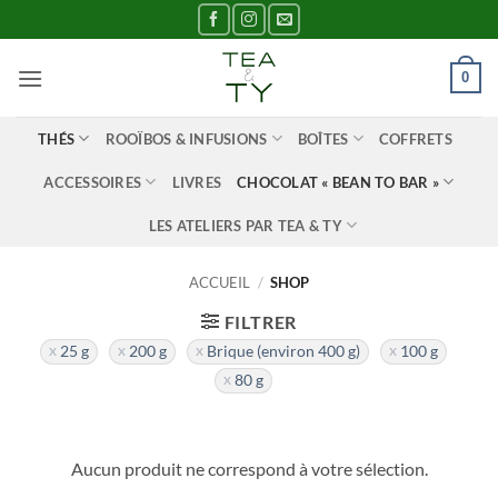
Passer
au
contenu
0
THÉS
ROOÏBOS & INFUSIONS
BOÎTES
COFFRETS
ACCESSOIRES
LIVRES
CHOCOLAT « BEAN TO BAR »
LES ATELIERS PAR TEA & TY
ACCUEIL
/
SHOP
FILTRER
25 g
200 g
Brique (environ 400 g)
100 g
80 g
Aucun produit ne correspond à votre sélection.