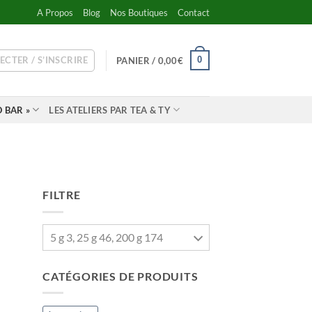
A Propos
Blog
Nos Boutiques
Contact
ECTER / S’INSCRIRE
0
PANIER /
0,00
€
 BAR »
LES ATELIERS PAR TEA & TY
FILTRE
5 g 3, 25 g 46, 200 g 174
CATÉGORIES DE PRODUITS