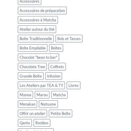
Accessoires
Accessoires de préparation
Accessoires à Matcha
Atelier autour du thé
Boite Traditionnelle
Bols et Tasses
Boîte Empilable
Boîtes
Chocolat "bean to bar"
Chocolate Tree
Coffrets
Grande Boîte
Infusion
Les Ateliers par TEA & TY
Livres
Manoa
Marou
Matcha
Menakao
Natsume
Offrir un atelier
Petite Boîte
Qantu
Rooïbos