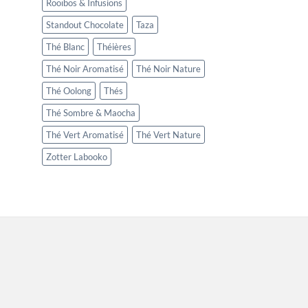
Rooïbos & Infusions
Standout Chocolate
Taza
Thé Blanc
Théières
Thé Noir Aromatisé
Thé Noir Nature
Thé Oolong
Thés
Thé Sombre & Maocha
Thé Vert Aromatisé
Thé Vert Nature
Zotter Labooko