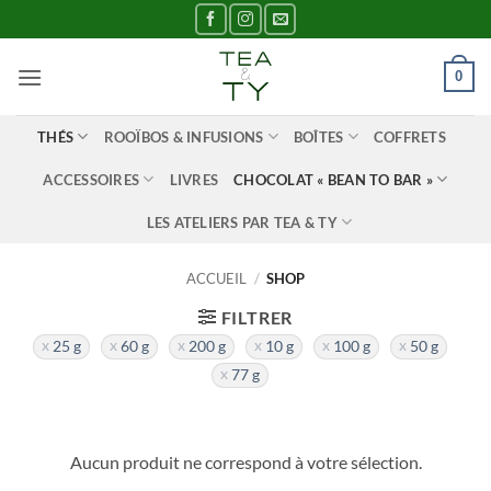
Passer
au
contenu
0
THÉS
ROOÏBOS & INFUSIONS
BOÎTES
COFFRETS
ACCESSOIRES
LIVRES
CHOCOLAT « BEAN TO BAR »
LES ATELIERS PAR TEA & TY
ACCUEIL
/
SHOP
FILTRER
25 g
60 g
200 g
10 g
100 g
50 g
77 g
Aucun produit ne correspond à votre sélection.