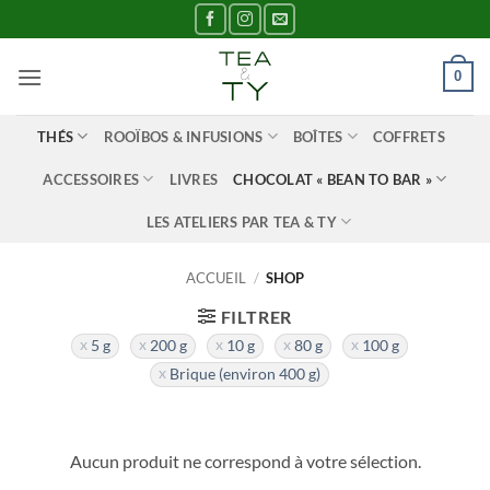
Passer
au
contenu
0
THÉS
ROOÏBOS & INFUSIONS
BOÎTES
COFFRETS
ACCESSOIRES
LIVRES
CHOCOLAT « BEAN TO BAR »
LES ATELIERS PAR TEA & TY
ACCUEIL
/
SHOP
FILTRER
5 g
200 g
10 g
80 g
100 g
Brique (environ 400 g)
Aucun produit ne correspond à votre sélection.