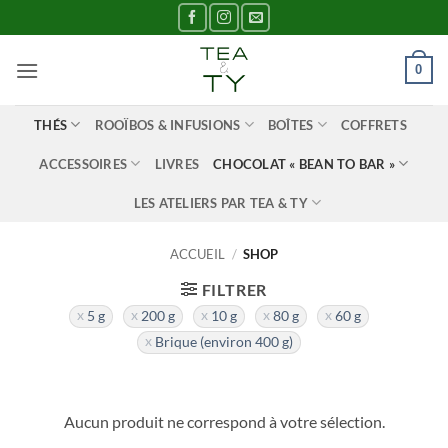
Passer
au
contenu
0
THÉS
ROOÏBOS & INFUSIONS
BOÎTES
COFFRETS
ACCESSOIRES
LIVRES
CHOCOLAT « BEAN TO BAR »
LES ATELIERS PAR TEA & TY
ACCUEIL
/
SHOP
FILTRER
5 g
200 g
10 g
80 g
60 g
Brique (environ 400 g)
Aucun produit ne correspond à votre sélection.