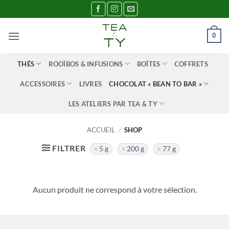
Passer
au
contenu
0
THÉS
ROOÏBOS & INFUSIONS
BOÎTES
COFFRETS
ACCESSOIRES
LIVRES
CHOCOLAT « BEAN TO BAR »
LES ATELIERS PAR TEA & TY
ACCUEIL
/
SHOP
FILTRER
5 g
200 g
77 g
Aucun produit ne correspond à votre sélection.