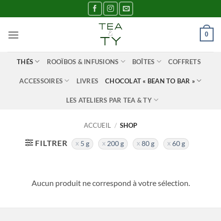
Passer
au
contenu
0
THÉS
ROOÏBOS & INFUSIONS
BOÎTES
COFFRETS
ACCESSOIRES
LIVRES
CHOCOLAT « BEAN TO BAR »
LES ATELIERS PAR TEA & TY
ACCUEIL
/
SHOP
FILTRER
5 g
200 g
80 g
60 g
Aucun produit ne correspond à votre sélection.