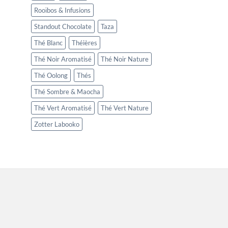
Rooïbos & Infusions
Standout Chocolate
Taza
Thé Blanc
Théières
Thé Noir Aromatisé
Thé Noir Nature
Thé Oolong
Thés
Thé Sombre & Maocha
Thé Vert Aromatisé
Thé Vert Nature
Zotter Labooko