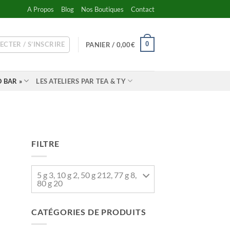
A Propos
Blog
Nos Boutiques
Contact
ECTER / S’INSCRIRE
0
PANIER /
0,00
€
 BAR »
LES ATELIERS PAR TEA & TY
FILTRE
5 g 3, 10 g 2, 50 g 212, 77 g 8,
80 g 20
CATÉGORIES DE PRODUITS