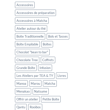
Accessoires
Accessoires de préparation
Accessoires à Matcha
Atelier autour du thé
Boite Traditionnelle
Bols et Tasses
Boîte Empilable
Boîtes
Chocolat "bean to bar"
Chocolate Tree
Coffrets
Grande Boîte
Infusion
Les Ateliers par TEA & TY
Livres
Manoa
Marou
Matcha
Menakao
Natsume
Offrir un atelier
Petite Boîte
Qantu
Rooïbos