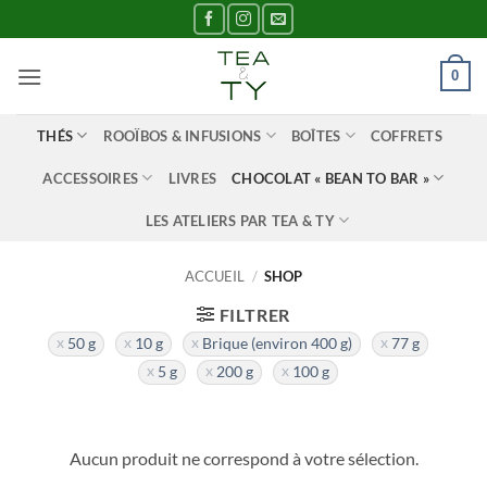
Passer
au
contenu
0
THÉS
ROOÏBOS & INFUSIONS
BOÎTES
COFFRETS
ACCESSOIRES
LIVRES
CHOCOLAT « BEAN TO BAR »
LES ATELIERS PAR TEA & TY
ACCUEIL
/
SHOP
FILTRER
50 g
10 g
Brique (environ 400 g)
77 g
5 g
200 g
100 g
Aucun produit ne correspond à votre sélection.