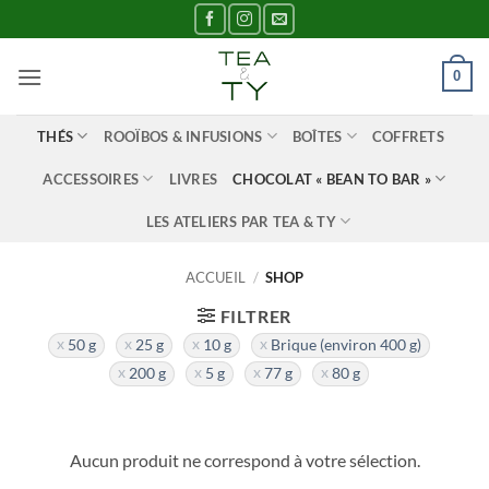
Passer
au
contenu
0
THÉS
ROOÏBOS & INFUSIONS
BOÎTES
COFFRETS
ACCESSOIRES
LIVRES
CHOCOLAT « BEAN TO BAR »
LES ATELIERS PAR TEA & TY
ACCUEIL
/
SHOP
FILTRER
50 g
25 g
10 g
Brique (environ 400 g)
200 g
5 g
77 g
80 g
Aucun produit ne correspond à votre sélection.