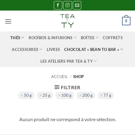
Passer
au
contenu
0
THÉS
ROOÏBOS & INFUSIONS
BOÎTES
COFFRETS
ACCESSOIRES
LIVRES
CHOCOLAT « BEAN TO BAR »
LES ATELIERS PAR TEA & TY
ACCUEIL
/
SHOP
FILTRER
50 g
25 g
100 g
200 g
77 g
Aucun produit ne correspond à votre sélection.