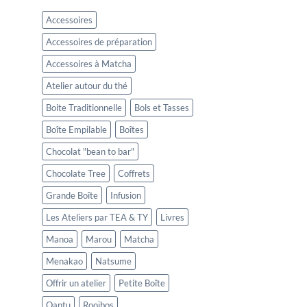
Accessoires
Accessoires de préparation
Accessoires à Matcha
Atelier autour du thé
Boite Traditionnelle
Bols et Tasses
Boîte Empilable
Boîtes
Chocolat "bean to bar"
Chocolate Tree
Coffrets
Grande Boîte
Infusion
Les Ateliers par TEA & TY
Livres
Manoa
Marou
Matcha
Menakao
Natsume
Offrir un atelier
Petite Boîte
Qantu
Rooïbos