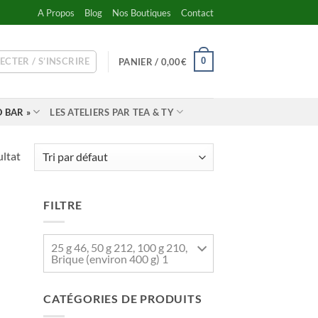
A Propos
Blog
Nos Boutiques
Contact
ECTER / S’INSCRIRE
0
PANIER /
0,00
€
 BAR »
LES ATELIERS PAR TEA & TY
ultat
FILTRE
25 g 46, 50 g 212, 100 g 210,
Brique (environ 400 g) 1
CATÉGORIES DE PRODUITS