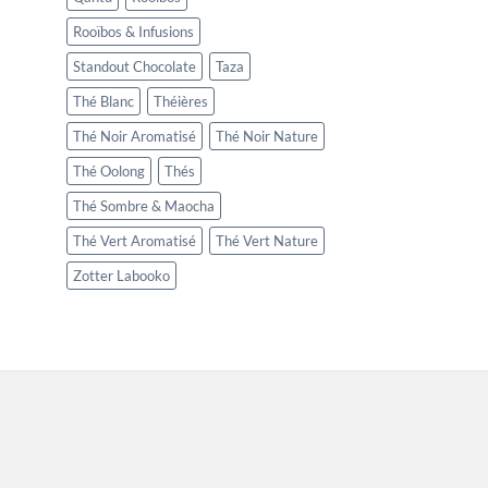
Rooïbos & Infusions
Standout Chocolate
Taza
Thé Blanc
Théières
Thé Noir Aromatisé
Thé Noir Nature
Thé Oolong
Thés
Thé Sombre & Maocha
Thé Vert Aromatisé
Thé Vert Nature
Zotter Labooko