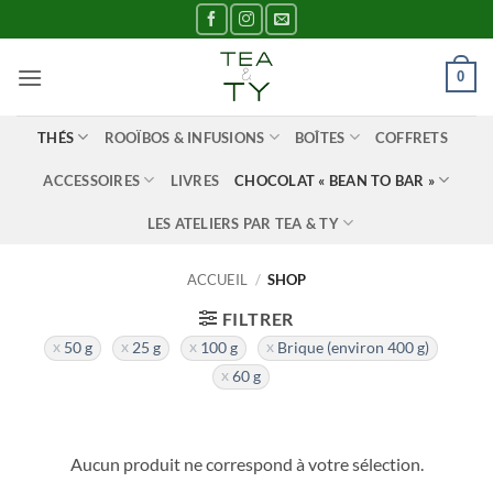
Passer
au
contenu
0
THÉS
ROOÏBOS & INFUSIONS
BOÎTES
COFFRETS
ACCESSOIRES
LIVRES
CHOCOLAT « BEAN TO BAR »
LES ATELIERS PAR TEA & TY
ACCUEIL
/
SHOP
FILTRER
50 g
25 g
100 g
Brique (environ 400 g)
60 g
Aucun produit ne correspond à votre sélection.