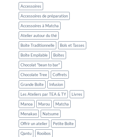
Accessoires
Accessoires de préparation
Accessoires à Matcha
Atelier autour du thé
Boite Traditionnelle
Bols et Tasses
Boîte Empilable
Boîtes
Chocolat "bean to bar"
Chocolate Tree
Coffrets
Grande Boîte
Infusion
Les Ateliers par TEA & TY
Livres
Manoa
Marou
Matcha
Menakao
Natsume
Offrir un atelier
Petite Boîte
Qantu
Rooïbos