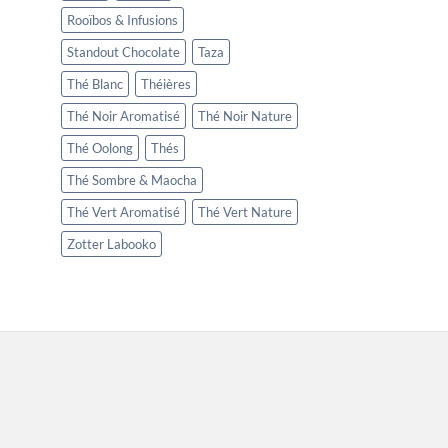
Rooïbos & Infusions
Standout Chocolate
Taza
Thé Blanc
Théières
Thé Noir Aromatisé
Thé Noir Nature
Thé Oolong
Thés
Thé Sombre & Maocha
Thé Vert Aromatisé
Thé Vert Nature
Zotter Labooko