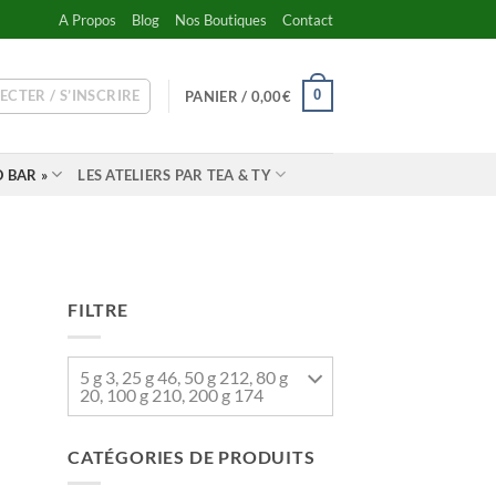
A Propos
Blog
Nos Boutiques
Contact
ECTER / S’INSCRIRE
0
PANIER /
0,00
€
 BAR »
LES ATELIERS PAR TEA & TY
FILTRE
5 g 3, 25 g 46, 50 g 212, 80 g
20, 100 g 210, 200 g 174
CATÉGORIES DE PRODUITS