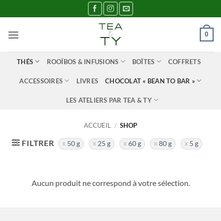
Passer
au
contenu
0
THÉS
ROOÏBOS & INFUSIONS
BOÎTES
COFFRETS
ACCESSOIRES
LIVRES
CHOCOLAT « BEAN TO BAR »
LES ATELIERS PAR TEA & TY
ACCUEIL
/
SHOP
FILTRER
50 g
25 g
60 g
80 g
5 g
Aucun produit ne correspond à votre sélection.