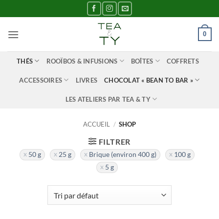
Passer
au
contenu
0
THÉS
ROOÏBOS & INFUSIONS
BOÎTES
COFFRETS
ACCESSOIRES
LIVRES
CHOCOLAT « BEAN TO BAR »
LES ATELIERS PAR TEA & TY
ACCUEIL
/
SHOP
FILTRER
50 g
25 g
Brique (environ 400 g)
100 g
5 g