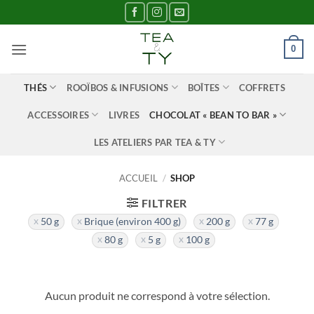
Passer
au
contenu
0
THÉS
ROOÏBOS & INFUSIONS
BOÎTES
COFFRETS
ACCESSOIRES
LIVRES
CHOCOLAT « BEAN TO BAR »
LES ATELIERS PAR TEA & TY
ACCUEIL
/
SHOP
FILTRER
50 g
Brique (environ 400 g)
200 g
77 g
80 g
5 g
100 g
Aucun produit ne correspond à votre sélection.