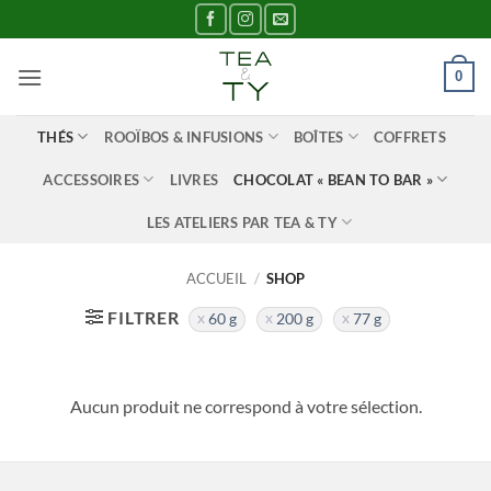
Passer
au
contenu
0
THÉS
ROOÏBOS & INFUSIONS
BOÎTES
COFFRETS
ACCESSOIRES
LIVRES
CHOCOLAT « BEAN TO BAR »
LES ATELIERS PAR TEA & TY
ACCUEIL
/
SHOP
FILTRER
60 g
200 g
77 g
Aucun produit ne correspond à votre sélection.