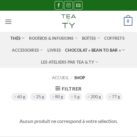
Passer
au
contenu
0
THÉS
ROOÏBOS & INFUSIONS
BOÎTES
COFFRETS
ACCESSOIRES
LIVRES
CHOCOLAT « BEAN TO BAR »
LES ATELIERS PAR TEA & TY
ACCUEIL
/
SHOP
FILTRER
60 g
25 g
80 g
5 g
200 g
77 g
Aucun produit ne correspond à votre sélection.