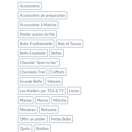
Accessoires
Accessoires de préparation
Accessoires à Matcha
Atelier autour du thé
Boite Traditionnelle
Bols et Tasses
Boîte Empilable
Boîtes
Chocolat "bean to bar"
Chocolate Tree
Coffrets
Grande Boîte
Infusion
Les Ateliers par TEA & TY
Livres
Manoa
Marou
Matcha
Menakao
Natsume
Offrir un atelier
Petite Boîte
Qantu
Rooïbos