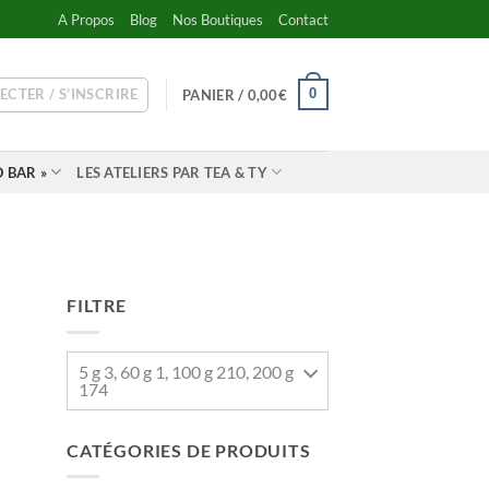
A Propos
Blog
Nos Boutiques
Contact
ECTER / S’INSCRIRE
0
PANIER /
0,00
€
 BAR »
LES ATELIERS PAR TEA & TY
FILTRE
5 g 3, 60 g 1, 100 g 210, 200 g
174
CATÉGORIES DE PRODUITS