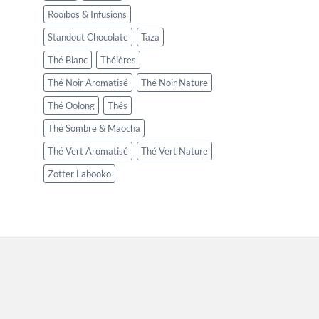
Rooïbos & Infusions
Standout Chocolate
Taza
Thé Blanc
Théières
Thé Noir Aromatisé
Thé Noir Nature
Thé Oolong
Thés
Thé Sombre & Maocha
Thé Vert Aromatisé
Thé Vert Nature
Zotter Labooko