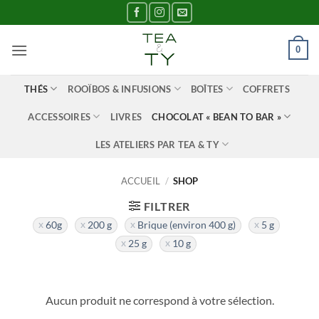
Passer
au
contenu
0
THÉS
ROOÏBOS & INFUSIONS
BOÎTES
COFFRETS
ACCESSOIRES
LIVRES
CHOCOLAT « BEAN TO BAR »
LES ATELIERS PAR TEA & TY
ACCUEIL
/
SHOP
FILTRER
60g
200 g
Brique (environ 400 g)
5 g
25 g
10 g
Aucun produit ne correspond à votre sélection.