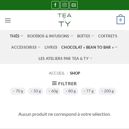
Passer
au
contenu
0
THÉS
ROOÏBOS & INFUSIONS
BOÎTES
COFFRETS
ACCESSOIRES
LIVRES
CHOCOLAT « BEAN TO BAR »
LES ATELIERS PAR TEA & TY
ACCUEIL
/
SHOP
FILTRER
70 g
50 g
60g
80 g
77 g
200 g
Aucun produit ne correspond à votre sélection.