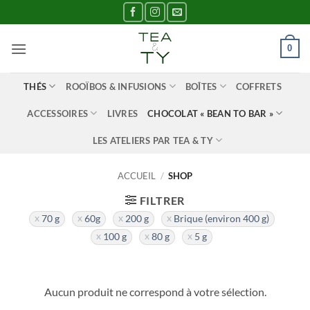
Passer
au
contenu
0
THÉS
ROOÏBOS & INFUSIONS
BOÎTES
COFFRETS
ACCESSOIRES
LIVRES
CHOCOLAT « BEAN TO BAR »
LES ATELIERS PAR TEA & TY
ACCUEIL
/
SHOP
FILTRER
70 g
60g
200 g
Brique (environ 400 g)
100 g
80 g
5 g
Aucun produit ne correspond à votre sélection.