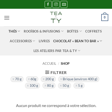
Passer
au
contenu
0
THÉS
ROOÏBOS & INFUSIONS
BOÎTES
COFFRETS
ACCESSOIRES
LIVRES
CHOCOLAT « BEAN TO BAR »
LES ATELIERS PAR TEA & TY
ACCUEIL
/
SHOP
FILTRER
70 g
60g
200 g
Brique (environ 400 g)
100 g
80 g
50 g
5 g
Aucun produit ne correspond à votre sélection.