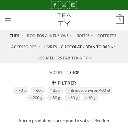
Passer
au
contenu
0
THÉS
ROOÏBOS & INFUSIONS
BOÎTES
COFFRETS
ACCESSOIRES
LIVRES
CHOCOLAT « BEAN TO BAR »
LES ATELIERS PAR TEA & TY
ACCUEIL
/
SHOP
FILTRER
70 g
60g
25 g
Brique (environ 400 g)
200 g
80 g
60 g
10 g
Aucun produit ne correspond à votre sélection.