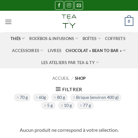
Passer
au
contenu
0
THÉS
ROOÏBOS & INFUSIONS
BOÎTES
COFFRETS
ACCESSOIRES
LIVRES
CHOCOLAT « BEAN TO BAR »
LES ATELIERS PAR TEA & TY
ACCUEIL
/
SHOP
FILTRER
70 g
60g
80 g
Brique (environ 400 g)
5 g
10 g
77 g
Aucun produit ne correspond à votre sélection.