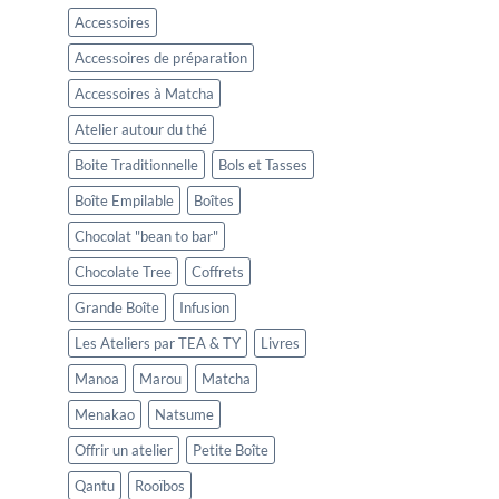
Accessoires
Accessoires de préparation
Accessoires à Matcha
Atelier autour du thé
Boite Traditionnelle
Bols et Tasses
Boîte Empilable
Boîtes
Chocolat "bean to bar"
Chocolate Tree
Coffrets
Grande Boîte
Infusion
Les Ateliers par TEA & TY
Livres
Manoa
Marou
Matcha
Menakao
Natsume
Offrir un atelier
Petite Boîte
Qantu
Rooïbos