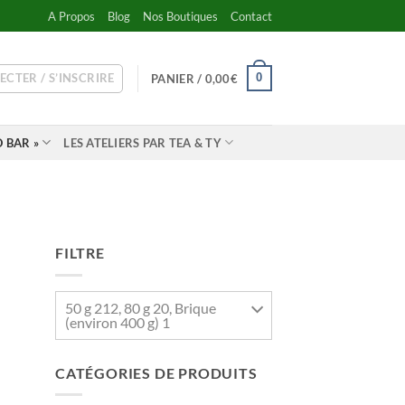
A Propos
Blog
Nos Boutiques
Contact
ECTER / S’INSCRIRE
0
PANIER /
0,00
€
 BAR »
LES ATELIERS PAR TEA & TY
FILTRE
50 g 212, 80 g 20, Brique
(environ 400 g) 1
CATÉGORIES DE PRODUITS