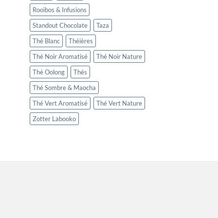
Rooïbos & Infusions
Standout Chocolate
Taza
Thé Blanc
Théières
Thé Noir Aromatisé
Thé Noir Nature
Thé Oolong
Thés
Thé Sombre & Maocha
Thé Vert Aromatisé
Thé Vert Nature
Zotter Labooko