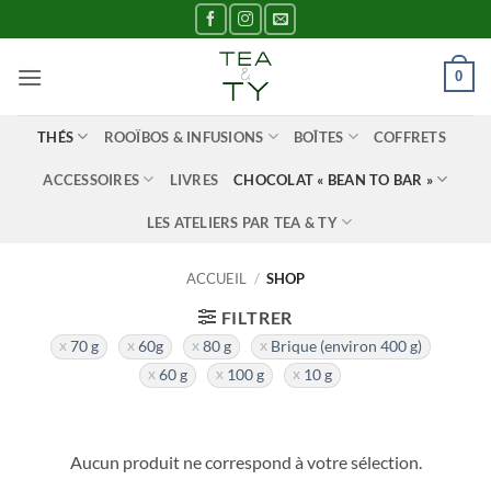
Passer
au
contenu
0
THÉS
ROOÏBOS & INFUSIONS
BOÎTES
COFFRETS
ACCESSOIRES
LIVRES
CHOCOLAT « BEAN TO BAR »
LES ATELIERS PAR TEA & TY
ACCUEIL
/
SHOP
FILTRER
70 g
60g
80 g
Brique (environ 400 g)
60 g
100 g
10 g
Aucun produit ne correspond à votre sélection.