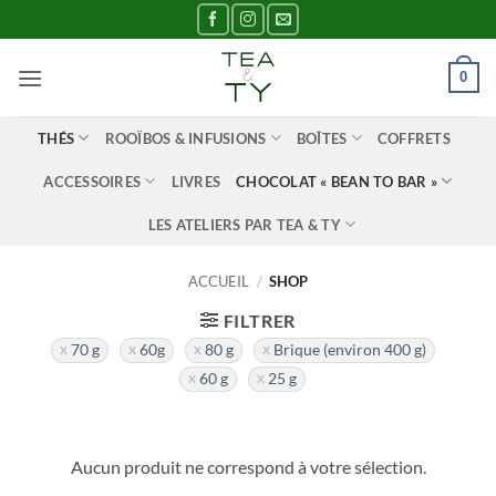
Passer
au
contenu
0
THÉS
ROOÏBOS & INFUSIONS
BOÎTES
COFFRETS
ACCESSOIRES
LIVRES
CHOCOLAT « BEAN TO BAR »
LES ATELIERS PAR TEA & TY
ACCUEIL
/
SHOP
FILTRER
70 g
60g
80 g
Brique (environ 400 g)
60 g
25 g
Aucun produit ne correspond à votre sélection.