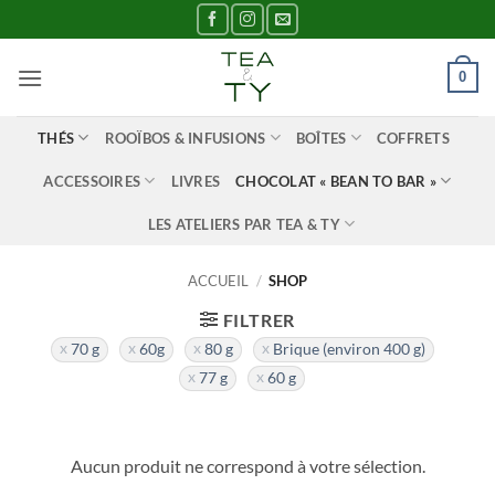
Passer
au
contenu
0
THÉS
ROOÏBOS & INFUSIONS
BOÎTES
COFFRETS
ACCESSOIRES
LIVRES
CHOCOLAT « BEAN TO BAR »
LES ATELIERS PAR TEA & TY
ACCUEIL
/
SHOP
FILTRER
70 g
60g
80 g
Brique (environ 400 g)
77 g
60 g
Aucun produit ne correspond à votre sélection.