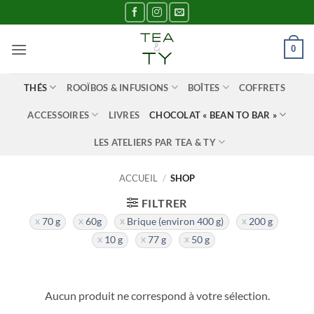
Passer
au
contenu
0
THÉS
ROOÏBOS & INFUSIONS
BOÎTES
COFFRETS
ACCESSOIRES
LIVRES
CHOCOLAT « BEAN TO BAR »
LES ATELIERS PAR TEA & TY
ACCUEIL
/
SHOP
FILTRER
70 g
60g
Brique (environ 400 g)
200 g
10 g
77 g
50 g
Aucun produit ne correspond à votre sélection.