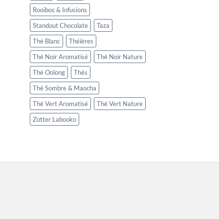
Rooïbos & Infusions
Standout Chocolate
Taza
Thé Blanc
Théières
Thé Noir Aromatisé
Thé Noir Nature
Thé Oolong
Thés
Thé Sombre & Maocha
Thé Vert Aromatisé
Thé Vert Nature
Zotter Labooko