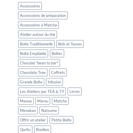
Accessoires
Accessoires de préparation
Accessoires à Matcha
Atelier autour du thé
Boite Traditionnelle
Bols et Tasses
Boîte Empilable
Boîtes
Chocolat "bean to bar"
Chocolate Tree
Coffrets
Grande Boîte
Infusion
Les Ateliers par TEA & TY
Livres
Manoa
Marou
Matcha
Menakao
Natsume
Offrir un atelier
Petite Boîte
Qantu
Rooïbos