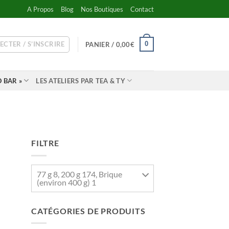
A Propos
Blog
Nos Boutiques
Contact
ECTER / S’INSCRIRE
0
PANIER /
0,00
€
 BAR »
LES ATELIERS PAR TEA & TY
FILTRE
77 g 8, 200 g 174, Brique
(environ 400 g) 1
CATÉGORIES DE PRODUITS