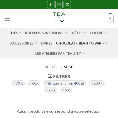
Passer
au
contenu
0
THÉS
ROOÏBOS & INFUSIONS
BOÎTES
COFFRETS
ACCESSOIRES
LIVRES
CHOCOLAT « BEAN TO BAR »
LES ATELIERS PAR TEA & TY
ACCUEIL
/
SHOP
FILTRER
70 g
60g
Brique (environ 400 g)
200 g
77 g
5 g
Aucun produit ne correspond à votre sélection.