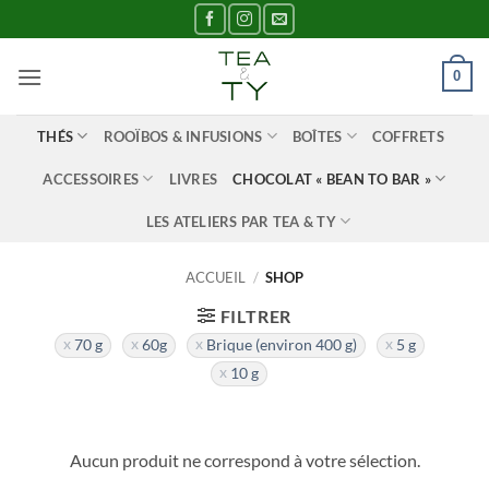
Passer
au
contenu
0
THÉS
ROOÏBOS & INFUSIONS
BOÎTES
COFFRETS
ACCESSOIRES
LIVRES
CHOCOLAT « BEAN TO BAR »
LES ATELIERS PAR TEA & TY
ACCUEIL
/
SHOP
FILTRER
70 g
60g
Brique (environ 400 g)
5 g
10 g
Aucun produit ne correspond à votre sélection.