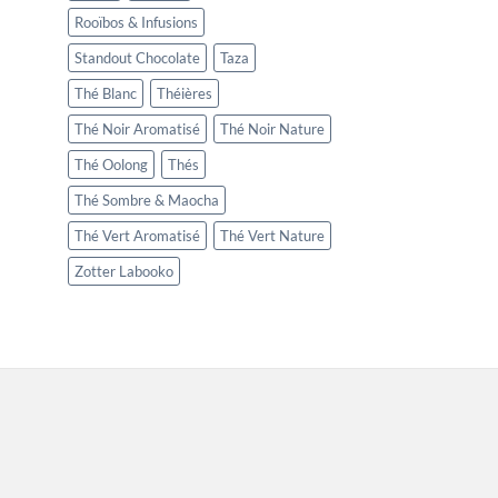
Rooïbos & Infusions
Standout Chocolate
Taza
Thé Blanc
Théières
Thé Noir Aromatisé
Thé Noir Nature
Thé Oolong
Thés
Thé Sombre & Maocha
Thé Vert Aromatisé
Thé Vert Nature
Zotter Labooko