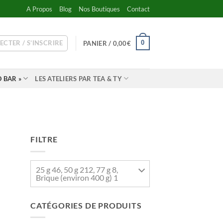
A Propos
Blog
Nos Boutiques
Contact
ECTER / S’INSCRIRE
0
PANIER /
0,00
€
 BAR »
LES ATELIERS PAR TEA & TY
FILTRE
25 g 46, 50 g 212, 77 g 8,
Brique (environ 400 g) 1
CATÉGORIES DE PRODUITS