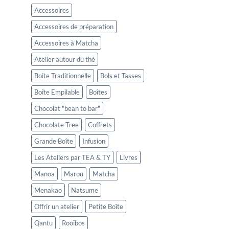
Accessoires
Accessoires de préparation
Accessoires à Matcha
Atelier autour du thé
Boite Traditionnelle
Bols et Tasses
Boîte Empilable
Boîtes
Chocolat "bean to bar"
Chocolate Tree
Coffrets
Grande Boîte
Infusion
Les Ateliers par TEA & TY
Livres
Manoa
Marou
Matcha
Menakao
Natsume
Offrir un atelier
Petite Boîte
Qantu
Rooïbos