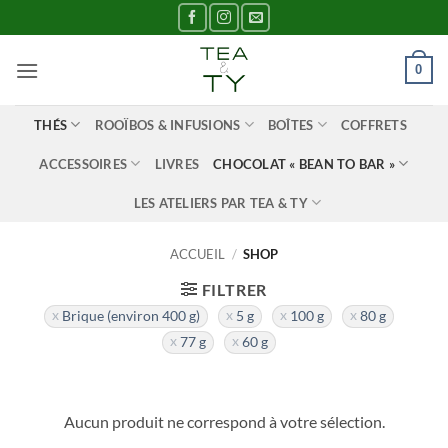
Passer
au
contenu
0
THÉS
ROOÏBOS & INFUSIONS
BOÎTES
COFFRETS
ACCESSOIRES
LIVRES
CHOCOLAT « BEAN TO BAR »
LES ATELIERS PAR TEA & TY
ACCUEIL
/
SHOP
FILTRER
Brique (environ 400 g)
5 g
100 g
80 g
77 g
60 g
Aucun produit ne correspond à votre sélection.